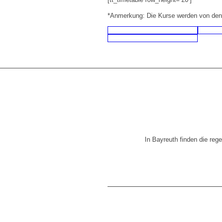
*Anmerkung: Die Kurse werden von de
In Bayreuth finden die reg
Yogasch
Markgrafenalle
Bayreu